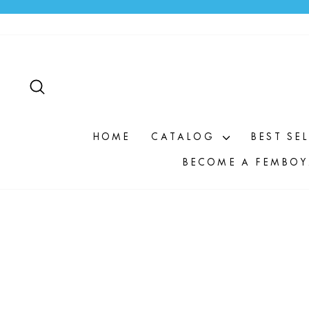
Direkt
zum
Inhalt
SUCHE
HOME
CATALOG
BEST SE
BECOME A FEMBOY