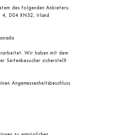
ystem des folgenden Anbieters:
n 4, D04 XN32, Irland
Kanada
erarbeitet. Wir haben mit dem
r Seitenbesucher sicherstellt
einen Angemessenheitsbeschluss
ionen zu ermöglichen,