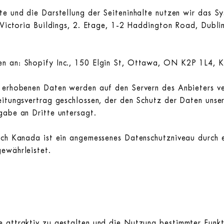
te und die Darstellung der Seiteninhalte nutzen wir das S
 Victoria Buildings, 2. Etage, 1-2 Haddington Road, Dubli
n an: Shopify Inc., 150 Elgin St, Ottawa, ON K2P 1L4, 
 erhobenen Daten werden auf den Servern des Anbieters v
itungsvertrag geschlossen, der den Schutz der Daten unsere
gabe an Dritte untersagt.
ach Kanada ist ein angemessenes Datenschutzniveau durch 
ewährleistet.
 attraktiv zu gestalten und die Nutzung bestimmter Funkt