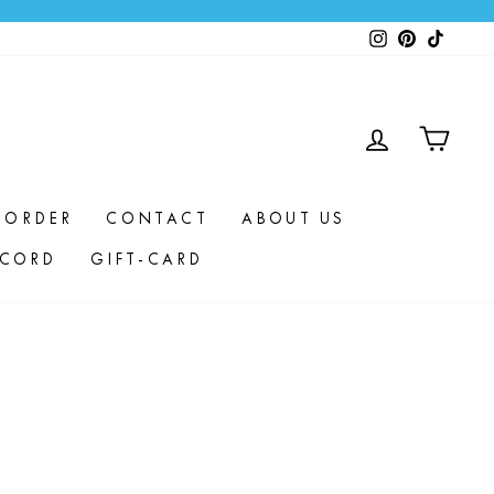
Instagram
Pinterest
TikTok
EINLOGG
EIN
 ORDER
CONTACT
ABOUT US
SCORD
GIFT-CARD