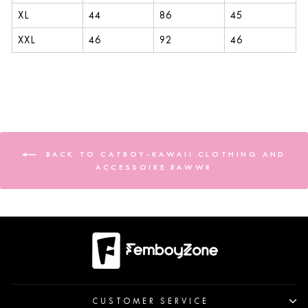
XL
44
86
45
XXL
46
92
46
BACK TO CATBOY-KAWAII CLOTHING AND
ACCESSOIRE RAWWR
CUSTOMER SERVICE